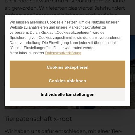
Die x-root Software GmbH ist vor kurzem 26 Jahre
alt geworden. Wir feierten das viertel Jahrhundert
Anfang des Jahres und blicken zurück auf eine
beeindruckende Erfolgsgeschichte.
Wir müssen allerdings Cookies einsetzen, um die Nutzung unserer
Datenschutz-Präferen
Website zu analysieren und unsere Marketingaktivitäten zu
verbessern. Durch Klick auf „Cookies akzeptieren“ wird der
Speicherung von Cookies zugestimmt sowie der damit verbundenen
Datenverarbeitung. Die Einwilligung kann jederzeit über den Link
"Cookie-Einstellungen" im Footer widerrufen werden.
Mehr Infos in unserer
Datenschutzerklärung
.
Cookies akzeptieren
Cookies ablehnen
Individuelle Einstellungen
Tierpatenschaft x-root
Wir haben uns dafür entschieden, mit einer Tier-