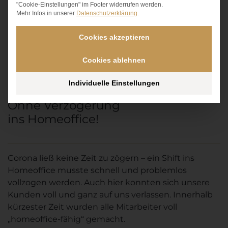
"Cookie-Einstellungen" im Footer widerrufen werden.
IT.
Mehr Infos in unserer
Datenschutzerklärung
.
KONTAKT AUFNEHMEN
Cookies akzeptieren
Cookies ablehnen
Individuelle Einstellungen
Ohne Verzögerung
ins Homeoffice!
Corona ließ keine Zeit zu zögern – ein Shift ins
Homeoffice musste schnell und problemlos
vollzogen werden. Auch hier konnten sich unsere
Kunden voll und ganz auf uns verlassen. Innerhalb
kürzester Zeit wurden alle Mitarbeiter voll
„homeoffice-fähig“ gemacht.