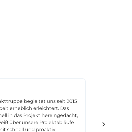
kttruppe begleitet uns seit 2015
Was Be
it erheblich erleichtert. Das
könne
ell in das Projekt hereingedacht,
eiß über unsere Projektabläufe
it schnell und proaktiv