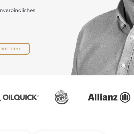
unverbindliches
einbaren