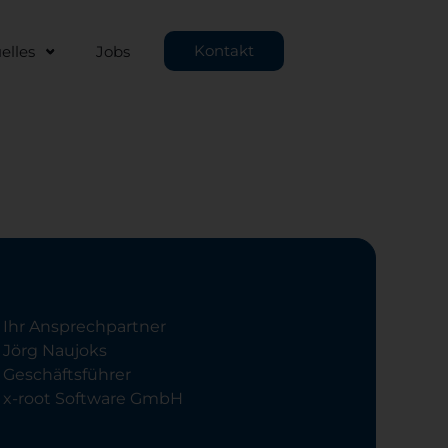
Kontakt
elles
Jobs
Ihr Ansprechpartner
Jörg Naujoks
Geschäftsführer
x-root Software GmbH