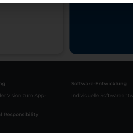
ng
Software-Entwicklung
der Vision zum App-
Individuelle Softwareent
l Responsibility