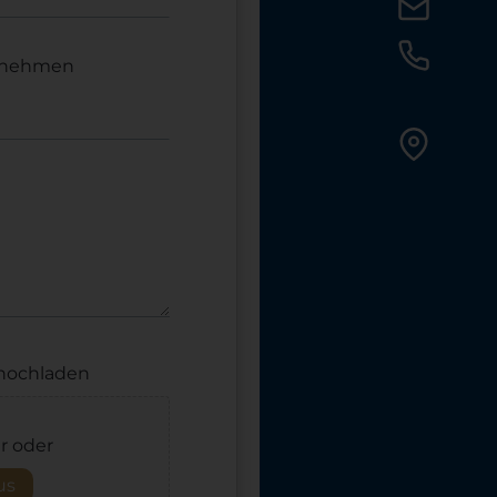
rnehmen
hochladen
r oder
us