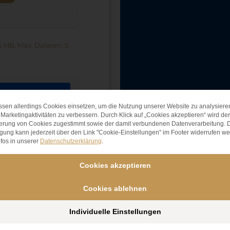
 MB, Max. Dateien: 5.
Inhalt
entsperren
ssen allerdings Cookies einsetzen, um die Nutzung unserer Website zu analysiere
Datenschutz-Präferen
Marketingaktivitäten zu verbessern. Durch Klick auf „Cookies akzeptieren“ wird der
erung von Cookies zugestimmt sowie der damit verbundenen Datenverarbeitung. 
Erforderlichen
igung kann jederzeit über den Link "Cookie-Einstellungen" im Footer widerrufen w
Service
fos in unserer
Datenschutzerklärung
.
akzeptieren
und Inhalte
Cookies akzeptieren
entsperren
Cookies ablehnen
Individuelle Einstellungen
g
gelesen und
rden vertraulich