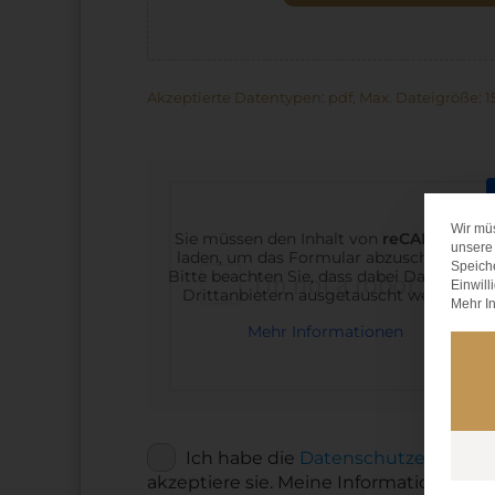
Akzeptierte Datentypen: pdf, Max. Dateigröße: 15
Wir mü
Sie müssen den Inhalt von
reCAPTCHA
unsere 
laden, um das Formular abzuschicken.
Speich
Bitte beachten Sie, dass dabei Daten mit
Einwill
Drittanbietern ausgetauscht werden.
Mehr In
Mehr Informationen
Ich habe die
Datenschutzerklärun
DSGVO
*
akzeptiere sie. Meine Informationen we