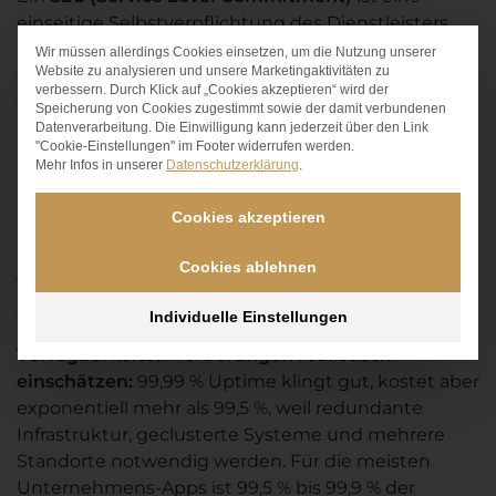
einseitige Selbstverpflichtung des Dienstleisters,
ohne gegenseitige vertragliche Bindung. Anders als
Wir müssen allerdings Cookies einsetzen, um die Nutzung unserer
Datenschutz-Präferen
Website zu analysieren und unsere Marketingaktivitäten zu
ein SLA enthält ein SLC keine Pönalen und keine
verbessern. Durch Klick auf „Cookies akzeptieren“ wird der
formellen Konsequenzen bei Nichteinhaltung.
Speicherung von Cookies zugestimmt sowie der damit verbundenen
Datenverarbeitung. Die Einwilligung kann jederzeit über den Link
Worauf Unternehmen beim
"Cookie-Einstellungen" im Footer widerrufen werden.
Mehr Infos in unserer
Datenschutzerklärung
.
SLA-Abschluss achten sollten
Cookies akzeptieren
Wer zum ersten Mal ein SLA verhandelt,
unterschätzt oft, wie viel Einfluss die eigene
Cookies ablehnen
Vorbereitung auf das Ergebnis hat. Einige Punkte
sind dabei besonders entscheidend.
Individuelle Einstellungen
Verfügbarkeitsanforderungen realistisch
einschätzen:
99,99 % Uptime klingt gut, kostet aber
exponentiell mehr als 99,5 %, weil redundante
Infrastruktur, geclusterte Systeme und mehrere
Standorte notwendig werden. Für die meisten
Unternehmens-Apps ist 99,5 % bis 99,9 % der