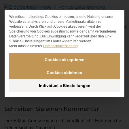
Wir müssen allerdings Cookies einsetzen, um die Nutzung unserer
Datenschutz-Präferen
Website zu analysieren und unsere Marketingaktivitäten zu
Hybride Lokalisierung für iOS und Android
verbessern. Durch Klick auf „Cookies akzeptieren“ wird der
Speicherung von Cookies zugestimmt sowie der damit verbundenen
Datenverarbeitung. Die Einwilligung kann jederzeit über den Link
So haben wir unseren Lokalisierungsprozess
"Cookie-Einstellungen" im Footer widerrufen werden.
kontinuierlich verbessert bis zu dem Punkt, an dem
Mehr Infos in unserer
Datenschutzerklärung
.
die Einrichtung eines neuen oder die Lokalisierung
eines bestehenden Projekts nur wenige Sekunden
Cookies akzeptieren
in Anspruch nimmt.
Cookies ablehnen
Individuelle Einstellungen
Schreiben Sie einen Kommentar
Ihre E-Mail-Adresse wird nicht veröffentlicht.
Erforderliche
Felder sind mit
*
markiert