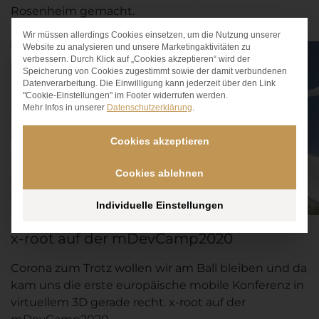
Rosenheim gemacht.
Wir müssen allerdings Cookies einsetzen, um die Nutzung unserer
Datenschutz-Präferen
Website zu analysieren und unsere Marketingaktivitäten zu
verbessern. Durch Klick auf „Cookies akzeptieren“ wird der
Speicherung von Cookies zugestimmt sowie der damit verbundenen
Datenverarbeitung. Die Einwilligung kann jederzeit über den Link
"Cookie-Einstellungen" im Footer widerrufen werden.
Mehr Infos in unserer
Datenschutzerklärung
.
Cookies akzeptieren
Cookies ablehnen
Individuelle Einstellungen
x-root auf der mDevCamp2020
Corona zum Trotz wollen wir am Ball bleiben und da
kam uns die erste europäische mobile Konferenz in
virtuellem 3D gerade recht. x-root auf der