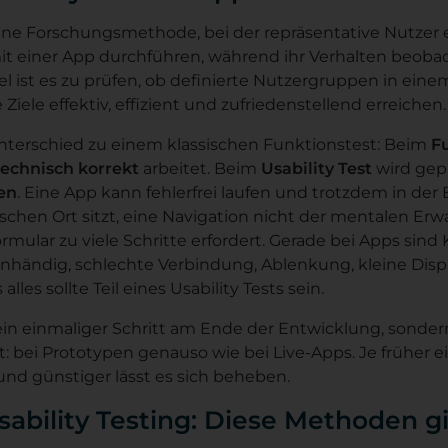
t eine Forschungsmethode, bei der repräsentative Nutzer 
t einer App durchführen, während ihr Verhalten beoba
l ist es zu prüfen, ob definierte Nutzergruppen in einem
iele effektiv, effizient und zufriedenstellend erreichen.
terschied zu einem klassischen Funktionstest: Beim
F
technisch korrekt
arbeitet. Beim
Usability Test
wird gepr
en
. Eine App kann fehlerfrei laufen und trotzdem in der
lschen Ort sitzt, eine Navigation nicht der mentalen Er
rmular zu viele Schritte erfordert. Gerade bei Apps sind
inhändig, schlechte Verbindung, Ablenkung, kleine Disp
les sollte Teil eines Usability Tests sein.
 kein einmaliger Schritt am Ende der Entwicklung, sonder
ist: bei Prototypen genauso wie bei Live-Apps. Je früher
 und günstiger lässt es sich beheben.
ability Testing: Diese Methoden gi