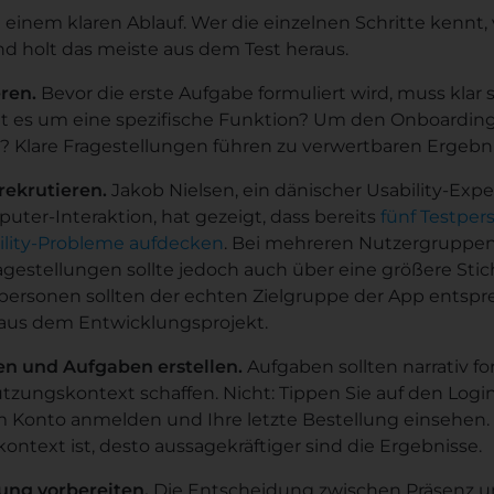
gt einem klaren Ablauf. Wer die einzelnen Schritte kennt
nd holt das meiste aus dem Test heraus.
eren.
Bevor die erste Aufgabe formuliert wird, muss klar s
eht es um eine spezifische Funktion? Um den Onboardin
? Klare Fragestellungen führen zu verwertbaren Ergebn
rekrutieren.
Jakob Nielsen, ein dänischer Usability-Exp
er-Interaktion, hat gezeigt, dass bereits
fünf Testper
bility-Probleme aufdecken
. Bei mehreren Nutzergruppen
ragestellungen sollte jedoch auch über eine größere St
personen sollten der echten Zielgruppe der App entspr
aus dem Entwicklungsprojekt.
ien und Aufgaben erstellen.
Aufgaben sollten narrativ fo
utzungskontext schaffen. Nicht: Tippen Sie auf den Logi
m Konto anmelden und Ihre letzte Bestellung einsehen. 
text ist, desto aussagekräftiger sind die Ergebnisse.
ung vorbereiten.
Die Entscheidung zwischen Präsenz 