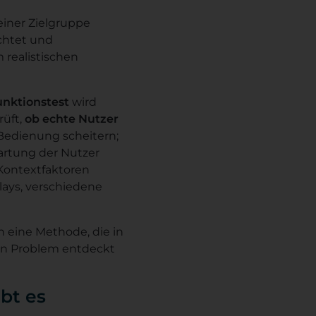
einer Zielgruppe
chtet und
 realistischen
unktionstest
wird
üft,
ob echte Nutzer
 Bedienung scheitern;
wartung der Nutzer
 Kontextfaktoren
lays, verschiedene
n eine Methode, die in
 ein Problem entdeckt
bt es