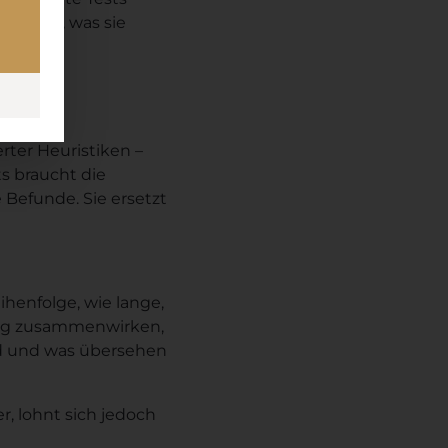
rechen, was sie
ie reine
ter Heuristiken –
s braucht die
 Befunde. Sie ersetzt
ihenfolge, wie lange,
 eng zusammenwirken,
rd und was übersehen
, lohnt sich jedoch