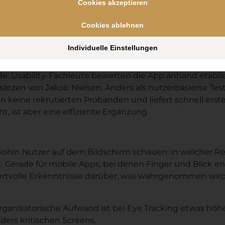
Cookies akzeptieren
n werden gebeten, während der Bedienung laut auszusp
nd erwarten. Das macht kognitive Prozesse sichtbar, d
Cookies ablehnen
fasst.
Individuelle Einstellungen
luation
: Usability-Fachleute bewerten die App anhand etablier
tzen von Jakob Nielsen. Anders als nutzerbasierte Test
n keine rekrutierten Probanden und liefert schnell erste
t, ist aber eine effiziente Ergänzung.
 wohin Nutzer auf dem Bildschirm schauen: in welcher Re
ät. Gerade für mobile Apps, bei denen Finger und Blick
 wertvolle Erkenntnisse darüber, was wahrgenommen wi
ganisatorische Aufwand ist bei Eye Tracking etwas höher
ers kritischen Screens.