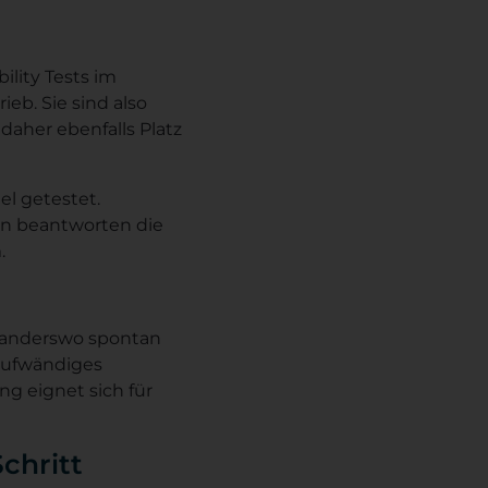
ility Tests im
eb. Sie sind also
daher ebenfalls Platz
el getestet.
en beantworten die
.
r anderswo spontan
aufwändiges
ng eignet sich für
Schritt