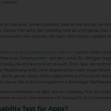
. Lesezeit
 ist das eine. Sicherzustellen, dass echte Nutzer sie in
e. Genau hier setzt der Usability Test an und genau hier
nktionieren, von solchen, die nach dem ersten Update sti
Erhebung des Digitalverbands Bitkom
nutzen 2026 rund
chland ein Smartphone – bei den unter 50-Jährigen lie
st riesig, die Konkurrenz ist es auch. Eine App, die techn
der Bedienung reibt, wird abgebrochen oder sogar direkt d
ps deckt genau diese Reibungspunkte auf: bevor sie Nutz
en, bevor das Entwicklungsteam aufwändige Nachbesse
, welche Methoden es gibt, wie ein Usability Test für mob
rteile er (weit über bessere UX hinaus) für Ihr Unterne
ability Test für Apps?