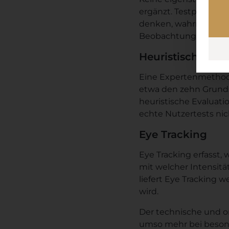
ergänzt. Testpersone
denken, wahrnehmen u
Beobachtung nicht er
Heuristische Eva
Eine Expertenmethode
etwa den zehn Grundsä
heuristische Evaluatio
echte Nutzertests nich
Eye Tracking
Eye Tracking erfasst,
mit welcher Intensit
liefert Eye Tracking
wird.
Der technische und or
umso mehr bei besond