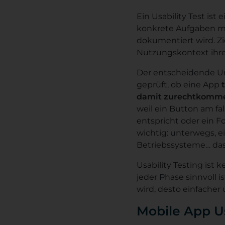
Ein Usability Test is
konkrete Aufgaben mi
dokumentiert wird. Zie
Nutzungskontext ihre Z
Der entscheidende Un
geprüft, ob eine App
damit zurechtkomm
weil ein Button am fa
entspricht oder ein Fo
wichtig: unterwegs, e
Betriebssysteme… das al
Usability Testing ist
jeder Phase sinnvoll 
wird, desto einfacher
Mobile App Us