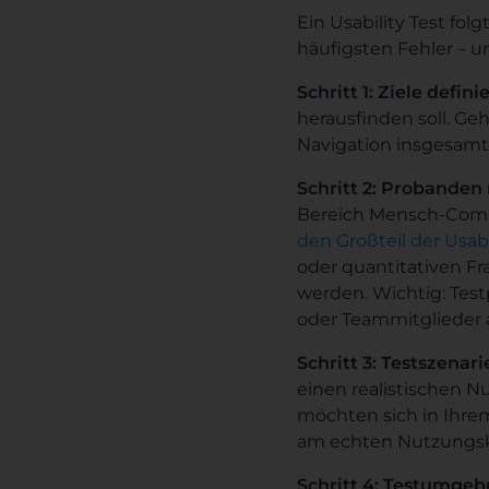
Ein Usability Test fol
häufigsten Fehler – u
Schritt 1: Ziele defini
herausfinden soll. G
Navigation insgesamt
Schritt 2: Probanden 
Bereich Mensch-Comput
den Großteil der Usa
oder quantitativen F
werden. Wichtig: Test
oder Teammitglieder 
Schritt 3: Testszenar
einen realistischen N
möchten sich in Ihre
am echten Nutzungskon
Schritt 4: Testumgeb