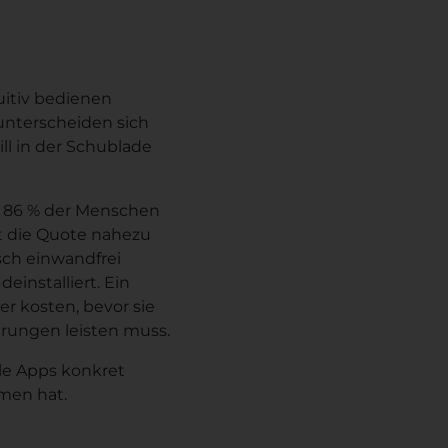
tuitiv bedienen
 unterscheiden sich
ll in der Schublade
 86 % der Menschen
gt die Quote nahezu
isch einwandfrei
einstalliert. Ein
er kosten, bevor sie
rungen leisten muss.
ile Apps konkret
hmen hat.