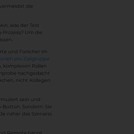
, vermeidet die
ein, was der Test
g-Prozess? Um die
issen.
erte und Forscher im
sonen pro Zielgruppe
, komplexen Rollen
ichprobe nachgedacht
echen, nicht Kollegen
rmuliert sein und
n-Button. Sondern: Sie
Je näher das Szenario
und Remote hängt