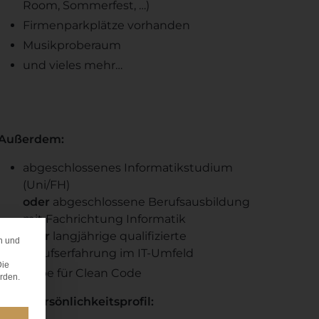
Room, Sommerfest, …)
Firmenparkplätze vorhanden
Musikproberaum
und vieles mehr…
Außerdem:
abgeschlossenes Informatikstudium
(Uni/FH)
oder
abgeschlossene Berufsausbildung
mit Fachrichtung Informatik
oder
langjährige qualifizierte
n und
z
Berufserfahrung im IT-Umfeld
Die
Liebe für Clean Code
erden.
Dein Persönlichkeitsprofil: