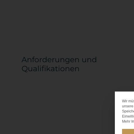
Anforderungen und
Qualifikationen
Wir mü
unsere 
Speich
Einwill
Mehr In