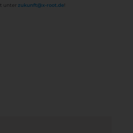
dt unter
zukunft@x-root.de
!