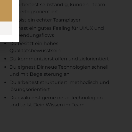
Du arbeitest selbständig, kunden-, team-
und erfolgsorientiert
Du bist ein echter Teamplayer
Du hast ein gutes Feeling für UI/UX und
Anwendungsflows
Du besitzt ein hohes
Qualitätsbewusstsein
Du kommunizierst offen und zielorientiert
Du eignest Dir neue Technologien schnell
und mit Begeisterung an
Du arbeitest strukturiert, methodisch und
lösungsorientiert
Du evaluierst gerne neue Technologien
und teilst Dein Wissen im Team