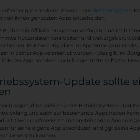
 auf einer ganz anderen Ebene – der
Betriebssystem
-Eb
r von ihnen genutzten Apps entscheiden.
z.B. über ein Affiliate-Programm verfügen, und im Rahm
immte Nutzerdaten verarbeiten und weitergeben, würd
scheinen. Es ist wichtig, dass im App Store ganz eindeu
er in deiner App verarbeitet werden – dies gilt im Übrig
Teile der App, sondern auch für genutzte Software Dev
iebssystem-Update sollte e
gen
doch sagen, dass wirklich jedes Betriebssystem-Updat
ntwicklung und auch auf bestehende Apps haben kann.
Product-Owner aufmerksam mit anstehenden Änderunge
n für seine eigene App abschätzen und ggf. seine Apps
sen lassen) zu können.