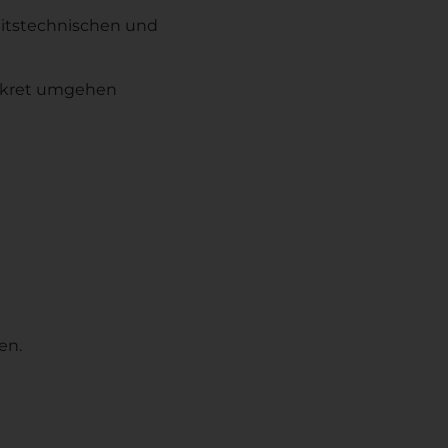
eitstechnischen und
onkret umgehen
en.