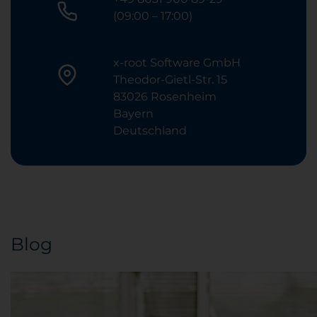
(09:00 – 17:00)
x-root Software GmbH
Theodor-Gietl-Str. 15
83026 Rosenheim
Bayern
Deutschland
Blog