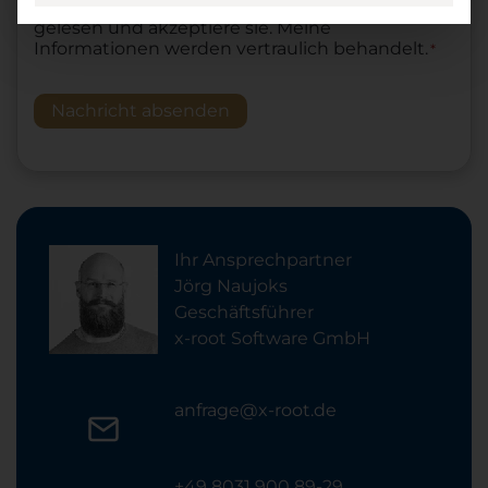
Ich habe die
Datenschutzerklärung
DSGVO
*
gelesen und akzeptiere sie. Meine
Informationen werden vertraulich behandelt.
*
Nachricht absenden
Ihr Ansprechpartner
Jörg Naujoks
Geschäftsführer
x-root Software GmbH
anfrage@x-root.de
+49 8031 900 89-29