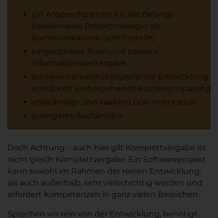
ein Ansprechpartner für alle Belange
(idealerweise Projektmanager als
Kommunikations-Schnittstelle)
eingespieltes Team und bessere
Informationsweitergabe
schnelle bereichsübergreifende Entwicklung
und damit einhergehende Kosteneinsparung
vollständige und saubere Dokumentation
geringeres Ausfallrisiko
Doch Achtung – auch hier gilt Komplettvergabe ist
nicht gleich Komplettvergabe. Ein Softwareprojekt
kann sowohl im Rahmen der reinen Entwicklung,
als auch außerhalb, sehr vielschichtig werden und
erfordert Kompetenzen in ganz vielen Bereichen.
Sprechen wir rein von der Entwicklung, benötigt